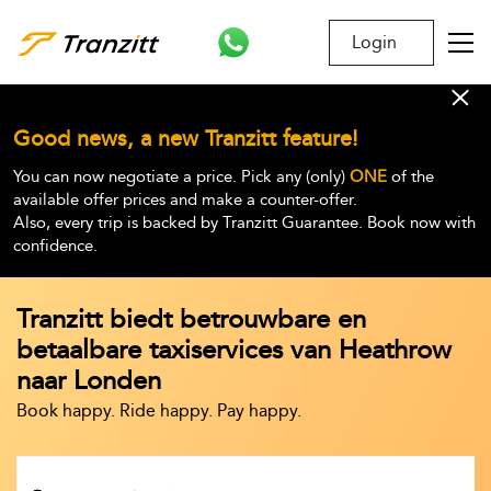
Login
Good news, a new Tranzitt feature!
You can now negotiate a price. Pick any (only)
ONE
of the
available offer prices and make a counter-offer.
Also, every trip is backed by Tranzitt Guarantee. Book now with
confidence.
Tranzitt biedt betrouwbare en
betaalbare taxiservices van Heathrow
naar Londen
Book happy. Ride happy. Pay happy.